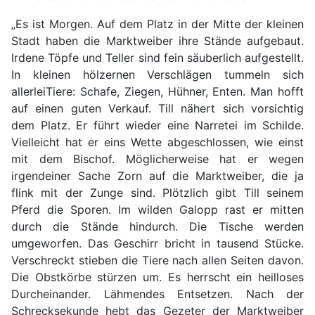
„Es ist Morgen. Auf dem Platz in der Mitte der klei­nen
Stadt haben die Marktweiber ihre Stände auf­gebaut.
Irdene Töpfe und Teller sind fein säuber­lich aufgestellt.
In kleinen hölzernen Verschlägen tummeln sich
allerleiTiere: Schafe, Ziegen, Hühner, Enten. Man hofft
auf einen guten Verkauf. Till nähert sich vorsichtig
dem Platz. Er führt wieder eine Narre­tei im Schilde.
Vielleicht hat er eins Wette abge­schlossen, wie einst
mit dem Bischof. Möglicher­weise hat er wegen
irgendeiner Sache Zorn auf die Marktweiber, die ja
flink mit der Zunge sind. Plötz­lich gibt Till seinem
Pferd die Sporen. Im wilden Galopp rast er mitten
durch die Stände hindurch. Die Tische werden
umgeworfen. Das Geschirr bricht in tausend Stücke.
Verschreckt stieben die Tiere nach allen Seiten davon.
Die Obstkörbe stürzen um. Es herrscht ein heilloses
Durcheinander. Lähmen­des Entsetzen. Nach der
Schrecksekunde hebt das Gezeter der Marktweiber