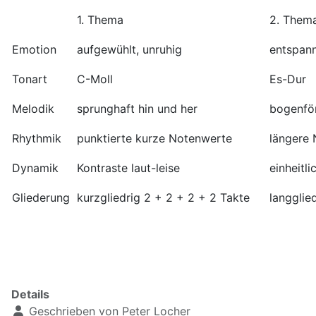
1. Thema
2. Them
Emotion
aufgewühlt, unruhig
entspann
Tonart
C-Moll
Es-Dur
Melodik
sprunghaft hin und her
bogenfö
Rhythmik
punktierte kurze Notenwerte
längere
Dynamik
Kontraste laut-leise
einheitli
Gliederung
kurzgliedrig 2 + 2 + 2 + 2 Takte
langglie
Details
Geschrieben von
Peter Locher